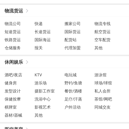
物流货运
物流公司
快递
搬家公司
物流专线
短途货运
长途货运
国际货运
航空货运
铁路货运
国际海运
配货站
空车配货
仓储服务
报关
代理加盟
其他
休闲娱乐
酒吧/夜店
KTV
电玩城
游泳馆
健身房
游乐场
野钓/鱼塘
球场/球馆
发型设计
摄影工作室
餐饮/酒楼
私人会所
保健按摩
洗浴中心
足疗/汗蒸
茶馆/网吧
棋牌室
影视艺术
户外活动
同城交友
器材/器械
其他