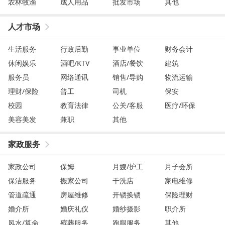
农林牧渔
成人用品
批发市场
其他
人才市场
生活服务
行政后勤
事业单位
财务会计
休闲娱乐
酒吧/KTV
酒店/餐饮
建筑
服务员
网络通讯
销售/导购
物流运输
理财/保险
普工
司机
保安
校园
教育法律
公关/客服
医疗/环保
美容美发
兼职
其他
家政服务
家政公司
保姆
月嫂/护工
月子会所
保洁服务
搬家公司
干洗店
家电维修
管道疏通
房屋维修
开锁换锁
保险理财
婚介所
婚庆礼仪
婚纱摄影
职介所
风水/算命
殡葬服务
跑腿服务
其他